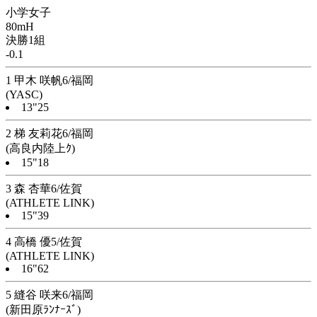
小学女子
80mH
決勝1組
-0.1
1 甲木 咲帆6/福岡
(YASC)
13"25
2 梯 友莉花6/福岡
(高良内陸上ｸ)
15"18
3 森 杏華6/佐賀
(ATHLETE LINK)
15"39
4 高橋 優5/佐賀
(ATHLETE LINK)
16"62
5 縫谷 咲来6/福岡
(新田原ﾗﾝﾅｰｽﾞ)