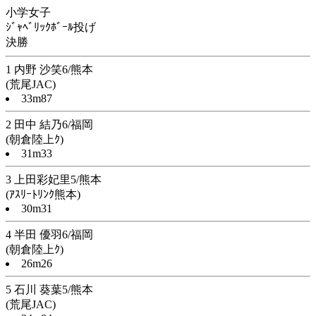
小学女子
ｼﾞｬﾍﾞﾘｯｸﾎﾞｰﾙ投げ
決勝
1 内野 沙笑6/熊本
(荒尾JAC)
33m87
2 田中 結乃6/福岡
(朝倉陸上ｸ)
31m33
3 上田彩妃里5/熊本
(ｱｽﾘｰﾄﾘﾝｸ熊本)
30m31
4 半田 優羽6/福岡
(朝倉陸上ｸ)
26m26
5 石川 葵葉5/熊本
(荒尾JAC)