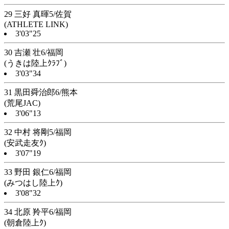
29 三好 真暉5/佐賀
(ATHLETE LINK)
3'03"25
30 吉瀬 壮6/福岡
(うきは陸上ｸﾗﾌﾞ)
3'03"34
31 黒田舜治郎6/熊本
(荒尾JAC)
3'06"13
32 中村 将剛5/福岡
(安武走友ｸ)
3'07"19
33 野田 銀仁6/福岡
(みつはし陸上ｸ)
3'08"32
34 北原 羚平6/福岡
(朝倉陸上ｸ)