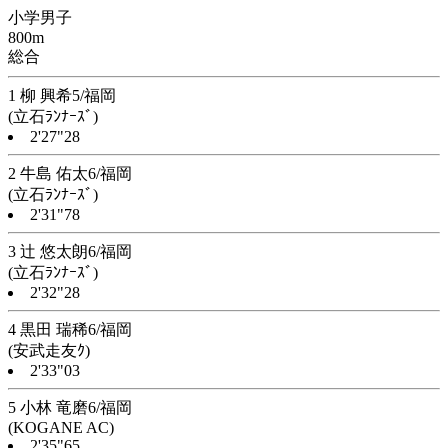
小学男子
800m
総合
1 柳 興希5/福岡
(立石ﾗﾝﾅｰｽﾞ)
2'27"28
2 牛島 佑太6/福岡
(立石ﾗﾝﾅｰｽﾞ)
2'31"78
3 辻 悠太朗6/福岡
(立石ﾗﾝﾅｰｽﾞ)
2'32"28
4 黒田 瑞稀6/福岡
(安武走友ｸ)
2'33"03
5 小林 竜磨6/福岡
(KOGANE AC)
2'35"65