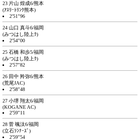
23 片山 煌成6/熊本
(ｱｽﾘｰﾄﾘﾝｸ熊本)
2'51"96
24 山口 真斗6/福岡
(みつはし陸上ｸ)
2'54"00
25 石橋 和歩5/福岡
(みつはし陸上ｸ)
2'57"82
26 田中 羚弥6/熊本
(荒尾JAC)
2'58"48
27 小堺 翔太6/福岡
(KOGANE AC)
2'59"11
28 菅 颯汰6/福岡
(立石ﾗﾝﾅｰｽﾞ)
2'59"54