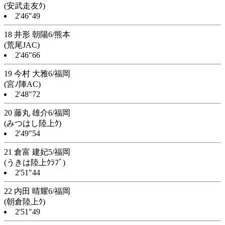
(安武走友ｸ)
2'46"49
18 井形 朝陽6/熊本
(荒尾JAC)
2'46"66
19 今村 大雅6/福岡
(宮ﾉ陣AC)
2'48"72
20 藤丸 雄介6/福岡
(みつはし陸上ｸ)
2'49"54
21 倉富 建妃5/福岡
(うきは陸上ｸﾗﾌﾞ)
2'51"44
22 内田 晴耀6/福岡
(朝倉陸上ｸ)
2'51"49