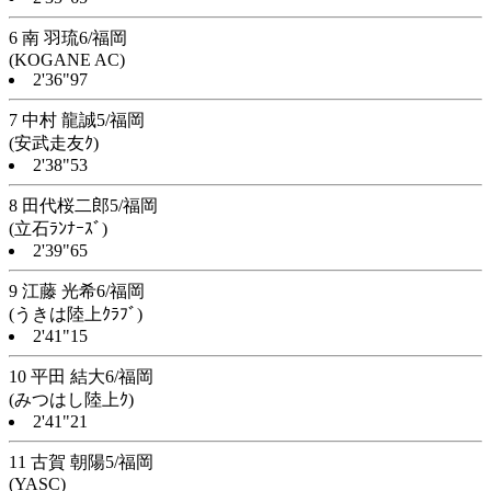
6 南 羽琉6/福岡
(KOGANE AC)
2'36"97
7 中村 龍誠5/福岡
(安武走友ｸ)
2'38"53
8 田代桜二郎5/福岡
(立石ﾗﾝﾅｰｽﾞ)
2'39"65
9 江藤 光希6/福岡
(うきは陸上ｸﾗﾌﾞ)
2'41"15
10 平田 結大6/福岡
(みつはし陸上ｸ)
2'41"21
11 古賀 朝陽5/福岡
(YASC)