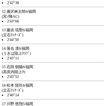
2'42"38
12 廣沢林太郎6/福岡
(宮ﾉ陣AC)
2'43"66
13 藤吉 琉聖6/福岡
(立石ﾗﾝﾅｰｽﾞ)
2'44"50
14 落合 凛6/福岡
(うきは陸上ｸﾗﾌﾞ)
2'45"11
15 石田 朝陽6/福岡
(高良内陸上ｸ)
2'45"52
16 松本 陸玖6/福岡
(立石ﾗﾝﾅｰｽﾞ)
2'46"14
17 川野 悠翔5/福岡