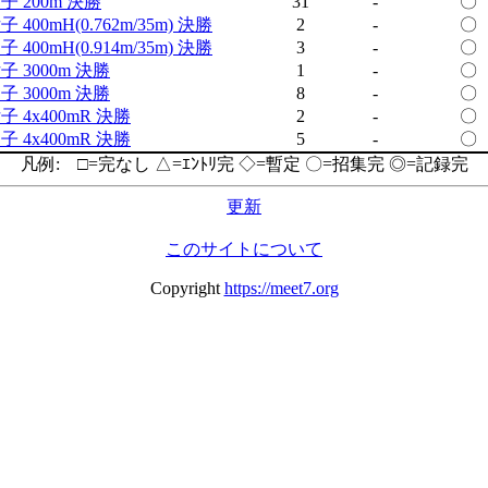
子 200m 決勝
31
-
〇
子 400mH(0.762m/35m) 決勝
2
-
〇
子 400mH(0.914m/35m) 決勝
3
-
〇
子 3000m 決勝
1
-
〇
子 3000m 決勝
8
-
〇
子 4x400mR 決勝
2
-
〇
子 4x400mR 決勝
5
-
〇
凡例: □=完なし △=ｴﾝﾄﾘ完 ◇=暫定 〇=招集完 ◎=記録完
更新
このサイトについて
Copyright
https://meet7.org