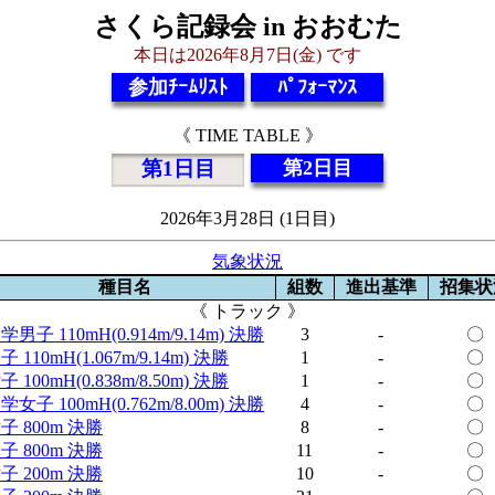
さくら記録会 in おおむた
本日は2026年8月7日(金) です
参加ﾁｰﾑﾘｽﾄ
ﾊﾟﾌｫｰﾏﾝｽ
《 TIME TABLE 》
第1日目
第2日目
2026年3月28日 (1日目)
気象状況
種目名
組数
進出基準
招集状
《 トラック 》
学男子 110mH(0.914m/9.14m) 決勝
3
-
〇
子 110mH(1.067m/9.14m) 決勝
1
-
〇
子 100mH(0.838m/8.50m) 決勝
1
-
〇
学女子 100mH(0.762m/8.00m) 決勝
4
-
〇
子 800m 決勝
8
-
〇
子 800m 決勝
11
-
〇
子 200m 決勝
10
-
〇