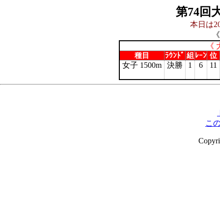
第74回
本日は20
《
《 
種目
ﾗｳﾝﾄﾞ
組
ﾚｰﾝ
位
女子 1500m
決勝
1
6
11
こ
Copyr