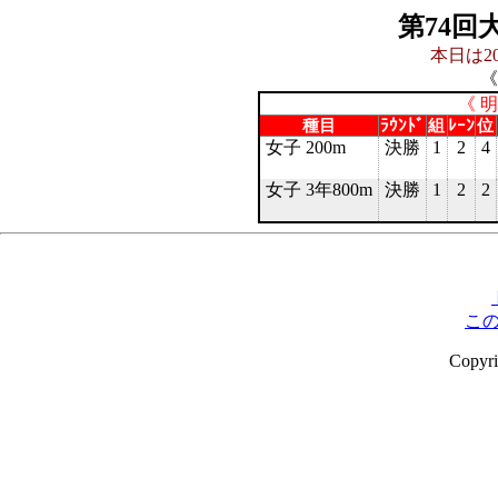
第74回
本日は20
《
《 
種目
ﾗｳﾝﾄﾞ
組
ﾚｰﾝ
位
女子 200m
決勝
1
2
4
女子 3年800m
決勝
1
2
2
こ
Copyr