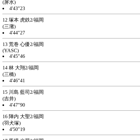
(屏水)
4'43"23
12 塚本 虎鉄2/福岡
(三潴)
4'44"27
13 荒巻 心優2/福岡
(YASC)
4'45"46
14 林 大翔2/福岡
(三橋)
4'46"41
15 川島 藍司2/福岡
(吉井)
4'47"90
16 陣内 大聖2/福岡
(羽犬塚)
4'50"19