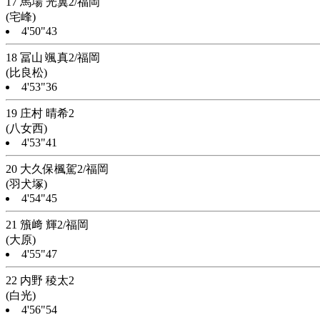
17 馬場 光翼2/福岡
(宅峰)
4'50"43
18 冨山 颯真2/福岡
(比良松)
4'53"36
19 庄村 晴希2
(八女西)
4'53"41
20 大久保楓駕2/福岡
(羽犬塚)
4'54"45
21 籏﨑 輝2/福岡
(大原)
4'55"47
22 内野 稜太2
(白光)
4'56"54