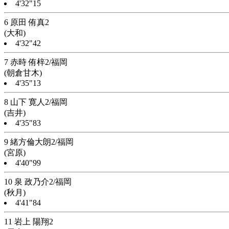
4'32"15
6 原田 侑真2
(大和)
4'32"42
7 赤時 侑梓2/福岡
(朝倉甘木)
4'35"13
8 山下 寛人2/福岡
(吉井)
4'35"83
9 緒方倫大朗2/福岡
(宮原)
4'40"99
10 泉 政乃介2/福岡
(秋月)
4'41"84
11 岩上 陽翔2