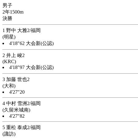
男子
2年1500m
決勝
1 野中 大雅2/福岡
(明星)
4'18"62 大会新(公認)
2 井上 峻2
(KRC)
4'18"97 大会新(公認)
3 加藤 世也2
(大和)
4'27"20
4 中村 雪洲2/福岡
(久留米城南)
4'27"82
5 重松 泰成2/福岡
(諏訪)